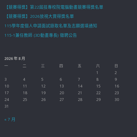
【競賽得獎】第22屆技專校院電腦動畫競賽得獎名單
【競賽得獎】2026放視大賞得獎名單
115學年度個人申請面試錄取名單及志願選填通知
115-1兼任教師 (3D動畫專長) 徵聘公告
2026 年 8 月
一
二
三
四
五
六
日
1
2
3
4
5
6
7
8
9
10
11
12
13
14
15
16
17
18
19
20
21
22
23
24
25
26
27
28
29
30
31
« 7 月