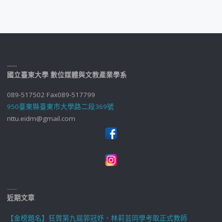
國立臺東大學 數位媒體與文教產業學系
089-517502 Fax089-517799
950臺東縣臺東市大學路二段369號
nttu.eidm@gmail.com
近期文章
【金榜題名】狂賀第九屆郭冠妤、林莉芸同學考取正式教師