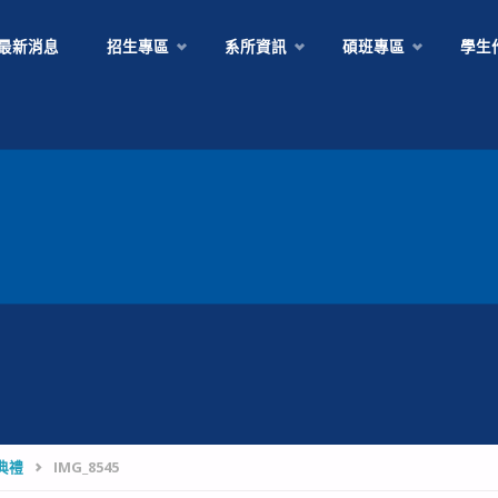
Skip
最新消息
招生專區
系所資訊
碩班專區
學生
to
content
典禮
IMG_8545