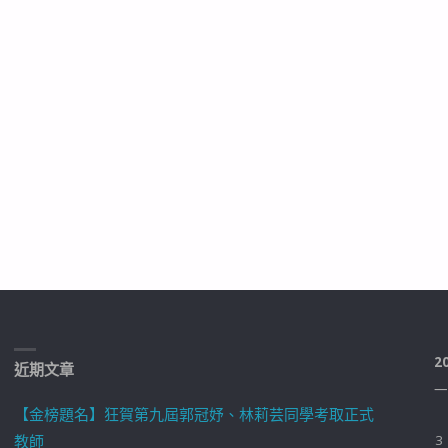
2
近期文章
一
【金榜題名】狂賀第九屆郭冠妤、林莉芸同學考取正式
教師
3