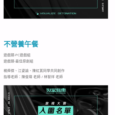
不營養午餐
遊戲類-PC遊戲組
遊戲類-最佳原創組
楊舜傑、江姿諭、陳虹蒖同學共同創作
指導老師：陳俊瑋 老師 / 林智祥 老師