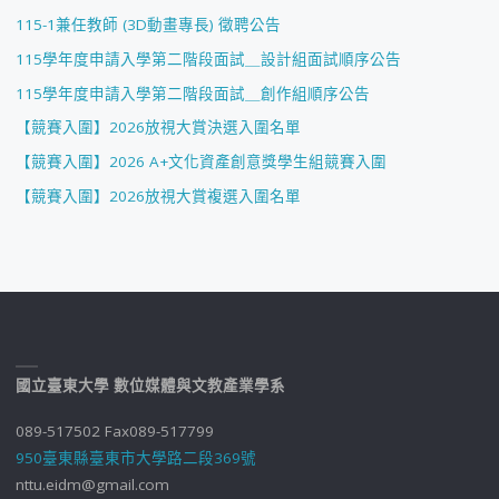
115-1兼任教師 (3D動畫專長) 徵聘公告
115學年度申請入學第二階段面試＿設計組面試順序公告
115學年度申請入學第二階段面試＿創作組順序公告
【競賽入圍】2026放視大賞決選入圍名單
【競賽入圍】2026 A+文化資產創意獎學生組競賽入圍
【競賽入圍】2026放視大賞複選入圍名單
國立臺東大學 數位媒體與文教產業學系
089-517502 Fax089-517799
950臺東縣臺東市大學路二段369號
nttu.eidm@gmail.com