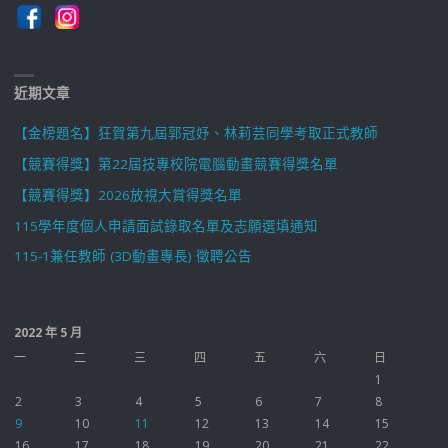
近期文章
【金榜題名】狂賀第九屆郭冠妤、林莉芸同學考取正式教師
【競賽得獎】第22屆技專校院電腦動畫競賽得獎名單
【競賽得獎】2026放視大賞得獎名單
115學年度個人申請面試錄取名單及志願選填通知
115-1兼任教師 (3D動畫專長) 徵聘公告
2022 年 5 月
一
二
三
四
五
六
日
1
2
3
4
5
6
7
8
9
10
11
12
13
14
15
16
17
18
19
20
21
22