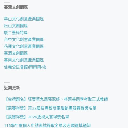
臺灣文創園區
華山文化創意產業園區
松山文創園區
駁二藝術特區
台中文化創意產業園區
花蓮文化創意產業園區
嘉酒文創園區
臺南文化創意產業園區
信義公民會館(四四南村)
近期更新
【金榜題名】狂賀第九屆郭冠妤、林莉芸同學考取正式教師
【競賽得獎】第22屆技專校院電腦動畫競賽得獎名單
【競賽得獎】2026放視大賞得獎名單
115學年度個人申請面試錄取名單及志願選填通知