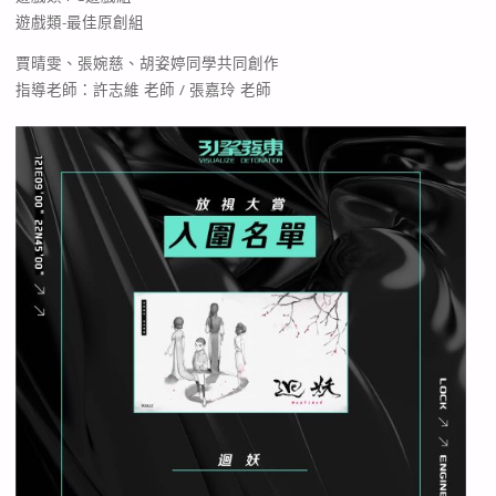
遊戲類-最佳原創組
賈晴雯、張婉慈、胡姿婷同學共同創作
指導老師：許志維 老師 / 張嘉玲 老師