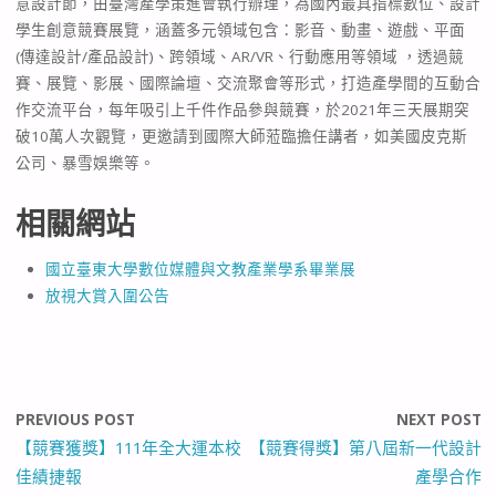
意設計節，由臺灣產學策進會執行辦理，為國內最具指標數位、設計
學生創意競賽展覽，涵蓋多元領域包含：影音、動畫、遊戲、平面
(傳達設計/產品設計)、跨領域、AR/VR、行動應用等領域 ，透過競
賽、展覽、影展、國際論壇、交流聚會等形式，打造產學間的互動合
作交流平台，每年吸引上千件作品參與競賽，於2021年三天展期突
破10萬人次觀覽，更邀請到國際大師蒞臨擔任講者，如美國皮克斯
公司、暴雪娛樂等。
相關網站
國立臺東大學數位媒體與文教產業學系畢業展
放視大賞入圍公告
PREVIOUS POST
NEXT POST
【競賽獲獎】111年全大運本校
【競賽得獎】第八屆新一代設計
佳績捷報
產學合作