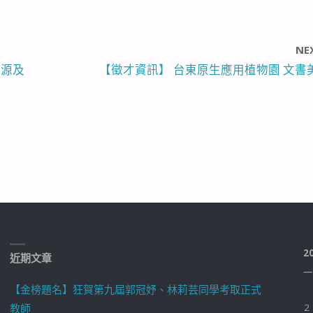
NE
資源及
【徵才資訊】 台東原生應用植物園 文書
2
近期文章
一
【金榜題名】狂賀第九屆郭冠妤、林莉芸同學考取正式
教師
2