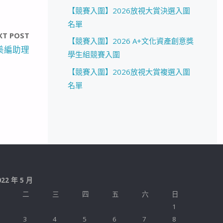
【競賽入圍】2026放視大賞決選入圍
名單
XT POST
【競賽入圍】2026 A+文化資產創意獎
美編助理
學生組競賽入圍
【競賽入圍】2026放視大賞複選入圍
名單
022 年 5 月
二
三
四
五
六
日
1
3
4
5
6
7
8