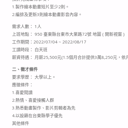
1.製作繪本動畫短片至少2則。
2.編排及更新3則繪本動畫影音內容。
需求人數： 1人
上班地點： 950 臺東縣台東市大業路72號 地圖 ( 開新視窗 )
工作期間：2022/07/04 ~ 2022/08/17
工讀時段： 白天班
薪資待遇： 月薪25,500元(1.5個月合計提供3萬8,250元，
二、徵才條件
要求學歷： 大學以上。
應徵條件：
1.喜愛閱讀
2.熱情、喜愛接觸人群
3.熟悉動畫製作、影片剪輯者為先
4.以設籍在台東縣學子優先
其他條件