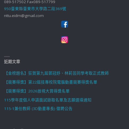
089-517502 Fax089-517799
950臺東縣臺東市大學路二段369號
nttu.eidm@gmail.com
近期文章
【金榜題名】狂賀第九屆郭冠妤、林莉芸同學考取正式教師
【競賽得獎】第22屆技專校院電腦動畫競賽得獎名單
【競賽得獎】2026放視大賞得獎名單
115學年度個人申請面試錄取名單及志願選填通知
115-1兼任教師 (3D動畫專長) 徵聘公告