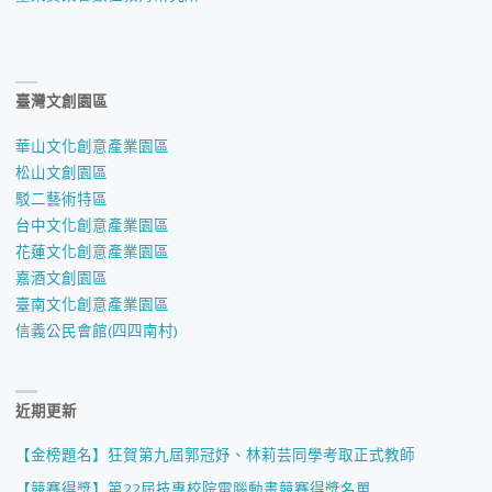
臺灣文創園區
華山文化創意產業園區
松山文創園區
駁二藝術特區
台中文化創意產業園區
花蓮文化創意產業園區
嘉酒文創園區
臺南文化創意產業園區
信義公民會館(四四南村)
近期更新
【金榜題名】狂賀第九屆郭冠妤、林莉芸同學考取正式教師
【競賽得獎】第22屆技專校院電腦動畫競賽得獎名單