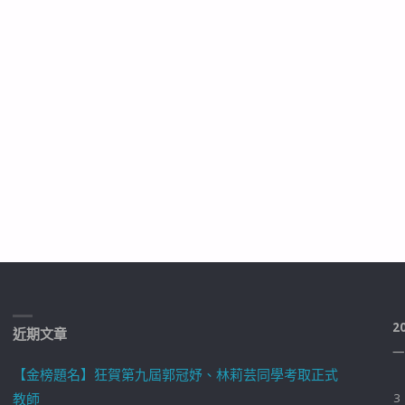
2
近期文章
一
【金榜題名】狂賀第九屆郭冠妤、林莉芸同學考取正式
教師
3