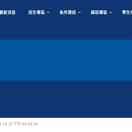
Skip
最新消息
招生專區
系所資訊
碩班專區
學生
to
content
10_27 下午 04_34_59