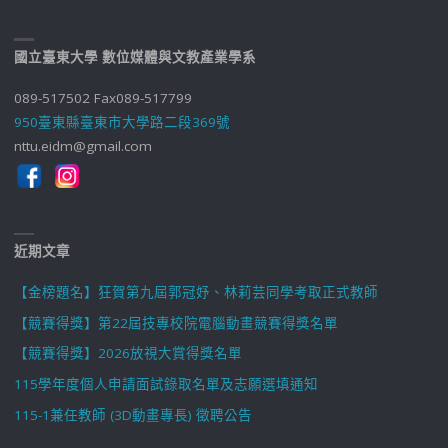
國立臺東大學 數位媒體與文教產業學系
089-517502 Fax089-517799
950臺東縣臺東市大學路二段369號
nttu.eidm@gmail.com
近期文章
【金榜題名】狂賀第九屆郭冠妤、林莉芸同學考取正式教師
【競賽得獎】第22屆技專校院電腦動畫競賽得獎名單
【競賽得獎】2026放視大賞得獎名單
115學年度個人申請面試錄取名單及志願選填通知
115-1兼任教師 (3D動畫專長) 徵聘公告