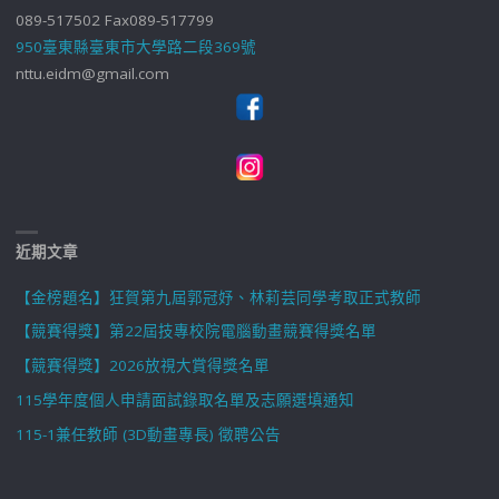
089-517502 Fax089-517799
950臺東縣臺東市大學路二段369號
nttu.eidm@gmail.com
近期文章
【金榜題名】狂賀第九屆郭冠妤、林莉芸同學考取正式教師
【競賽得獎】第22屆技專校院電腦動畫競賽得獎名單
【競賽得獎】2026放視大賞得獎名單
115學年度個人申請面試錄取名單及志願選填通知
115-1兼任教師 (3D動畫專長) 徵聘公告