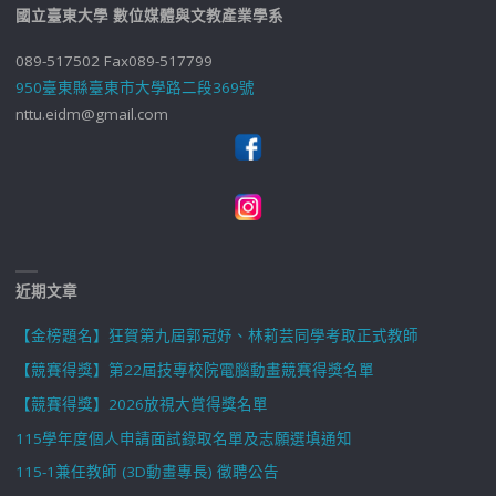
國立臺東大學 數位媒體與文教產業學系
089-517502 Fax089-517799
950臺東縣臺東市大學路二段369號
nttu.eidm@gmail.com
近期文章
【金榜題名】狂賀第九屆郭冠妤、林莉芸同學考取正式教師
【競賽得獎】第22屆技專校院電腦動畫競賽得獎名單
【競賽得獎】2026放視大賞得獎名單
115學年度個人申請面試錄取名單及志願選填通知
115-1兼任教師 (3D動畫專長) 徵聘公告