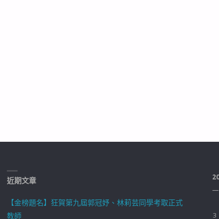
2
近期文章
一
【金榜題名】狂賀第九屆郭冠妤、林莉芸同學考取正式
教師
3