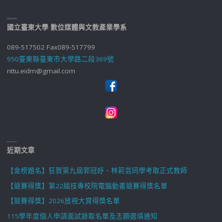
國立臺東大學 數位媒體與文教產業學系
089-517502 Fax089-517799
950臺東縣臺東市大學路二段369號
nttu.eidm@gmail.com
近期文章
【金榜題名】狂賀第九屆郭冠妤、林莉芸同學考取正式教師
【競賽得獎】第22屆技專校院電腦動畫競賽得獎名單
【競賽得獎】2026放視大賞得獎名單
115學年度個人申請面試錄取名單及志願選填通知