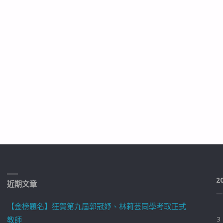
2
近期文章
一
【金榜題名】狂賀第九屆郭冠妤、林莉芸同學考取正式
教師
3