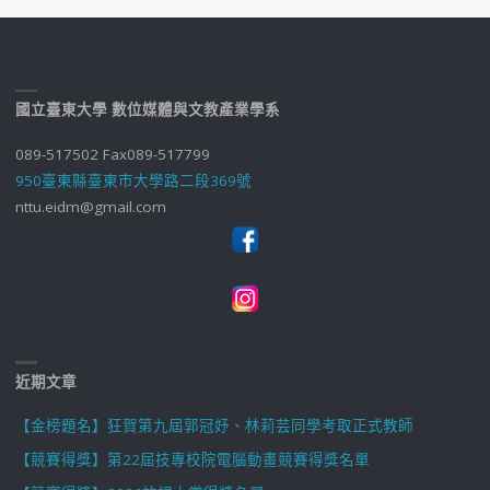
國立臺東大學 數位媒體與文教產業學系
089-517502 Fax089-517799
950臺東縣臺東市大學路二段369號
nttu.eidm@gmail.com
近期文章
【金榜題名】狂賀第九屆郭冠妤、林莉芸同學考取正式教師
【競賽得獎】第22屆技專校院電腦動畫競賽得獎名單