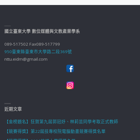
國立臺東大學 數位媒體與文教產業學系
089-517502 Fax089-517799
950臺東縣臺東市大學路二段369號
nttu.eidm@gmail.com
近期文章
【金榜題名】狂賀第九屆郭冠妤、林莉芸同學考取正式教師
【競賽得獎】第22屆技專校院電腦動畫競賽得獎名單