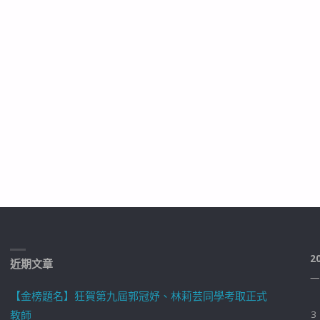
2
近期文章
一
【金榜題名】狂賀第九屆郭冠妤、林莉芸同學考取正式
教師
3