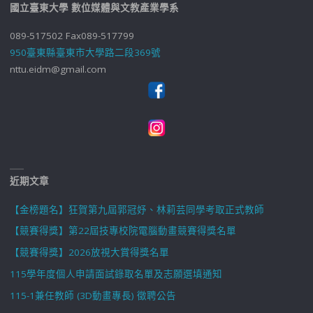
國立臺東大學 數位媒體與文教產業學系
089-517502 Fax089-517799
950臺東縣臺東市大學路二段369號
nttu.eidm@gmail.com
近期文章
【金榜題名】狂賀第九屆郭冠妤、林莉芸同學考取正式教師
【競賽得獎】第22屆技專校院電腦動畫競賽得獎名單
【競賽得獎】2026放視大賞得獎名單
115學年度個人申請面試錄取名單及志願選填通知
115-1兼任教師 (3D動畫專長) 徵聘公告