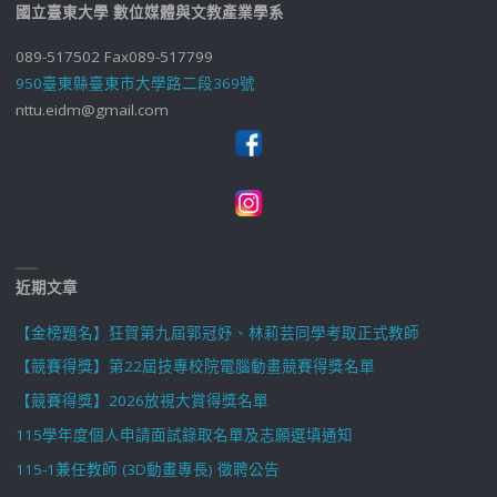
國立臺東大學 數位媒體與文教產業學系
089-517502 Fax089-517799
950臺東縣臺東市大學路二段369號
nttu.eidm@gmail.com
近期文章
【金榜題名】狂賀第九屆郭冠妤、林莉芸同學考取正式教師
【競賽得獎】第22屆技專校院電腦動畫競賽得獎名單
【競賽得獎】2026放視大賞得獎名單
115學年度個人申請面試錄取名單及志願選填通知
115-1兼任教師 (3D動畫專長) 徵聘公告