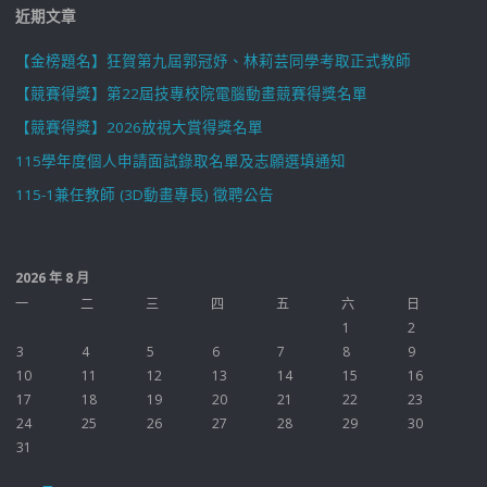
近期文章
【金榜題名】狂賀第九屆郭冠妤、林莉芸同學考取正式教師
【競賽得獎】第22屆技專校院電腦動畫競賽得獎名單
【競賽得獎】2026放視大賞得獎名單
115學年度個人申請面試錄取名單及志願選填通知
115-1兼任教師 (3D動畫專長) 徵聘公告
2026 年 8 月
一
二
三
四
五
六
日
1
2
3
4
5
6
7
8
9
10
11
12
13
14
15
16
17
18
19
20
21
22
23
24
25
26
27
28
29
30
31