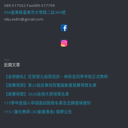
089-517502 Fax089-517799
950臺東縣臺東市大學路二段369號
nttu.eidm@gmail.com
近期文章
【金榜題名】狂賀第九屆郭冠妤、林莉芸同學考取正式教師
【競賽得獎】第22屆技專校院電腦動畫競賽得獎名單
【競賽得獎】2026放視大賞得獎名單
115學年度個人申請面試錄取名單及志願選填通知
115-1兼任教師 (3D動畫專長) 徵聘公告