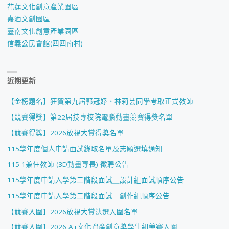
專
花蓮文化創意產業園區
嘉酒文創園區
校
臺南文化創意產業園區
信義公民會館(四四南村)
院
暨
近期更新
高
【金榜題名】狂賀第九屆郭冠妤、林莉芸同學考取正式教師
中
【競賽得獎】第22屆技專校院電腦動畫競賽得獎名單
職
【競賽得獎】2026放視大賞得獎名單
創
115學年度個人申請面試錄取名單及志願選填通知
115-1兼任教師 (3D動畫專長) 徵聘公告
新
115學年度申請入學第二階段面試＿設計組面試順序公告
創
115學年度申請入學第二階段面試＿創作組順序公告
業
【競賽入圍】2026放視大賞決選入圍名單
【競賽入圍】2026 A+文化資產創意獎學生組競賽入圍