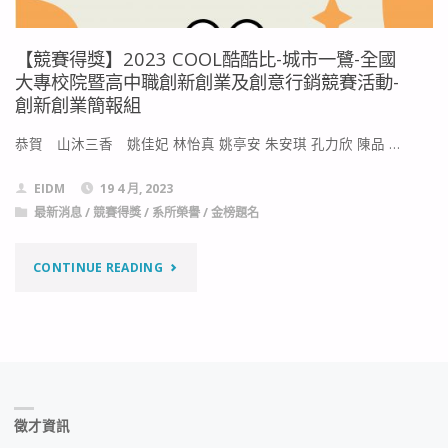
【競賽得獎】2023 COOL酷酷比-城市一鷺-全國
大專校院暨高中職創新創業及創意行銷競賽活動-
創新創業簡報組
恭賀 山沐三香 姚佳妃 林怡真 姚亭安 朱安琪 孔力欣 陳品 …
EIDM
19 4 月, 2023
最新消息
/
競賽得獎
/
系所榮譽
/
金榜題名
"【競
CONTINUE READING
賽
得
獎】
徵才資訊
2023