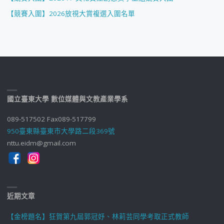
及
【競賽入圍】2026放視大賞複選入圍名單
創
意
行
銷
國立臺東大學 數位媒體與文教產業學系
競
089-517502 Fax089-517799
賽
950臺東縣臺東市大學路二段369號
活
nttu.eidm@gmail.com
動-
創
近期文章
新
【金榜題名】狂賀第九屆郭冠妤、林莉芸同學考取正式教師
創