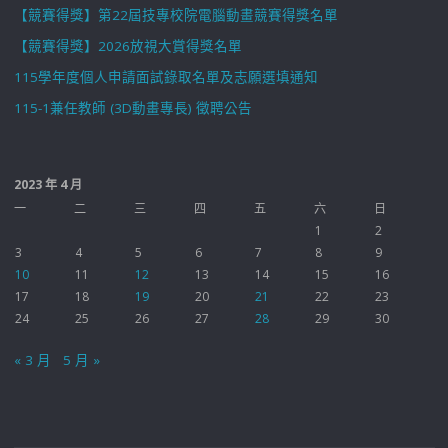
【競賽得獎】第22屆技專校院電腦動畫競賽得獎名單
業
【競賽得獎】2026放視大賞得獎名單
簡
115學年度個人申請面試錄取名單及志願選填通知
115-1兼任教師 (3D動畫專長) 徵聘公告
報
組"
2023 年 4 月
一
二
三
四
五
六
日
1
2
3
4
5
6
7
8
9
10
11
12
13
14
15
16
17
18
19
20
21
22
23
24
25
26
27
28
29
30
« 3 月
5 月 »