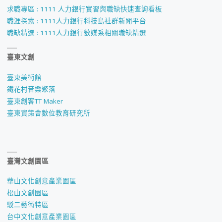
COOL
求職專區 : 1111 人力銀行實習與職缺快速查詢看板
職涯探索 : 1111人力銀行科技島社群新聞平台
酷
職缺精選 : 1111人力銀行數媒系相關職缺精選
酷
臺東文創
比-
臺東美術館
城
鐵花村音樂聚落
臺東創客TT Maker
市
臺東資策會數位教育研究所
一
鷺-
臺灣文創園區
全
華山文化創意產業園區
國
松山文創園區
駁二藝術特區
大
台中文化創意產業園區