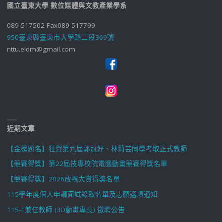
國立臺東大學 數位媒體與文教產業學系
089-517502 Fax089-517799
950臺東縣臺東市大學路二段369號
nttu.eidm@gmail.com
近期文章
【金榜題名】狂賀第九屆郭冠妤、林莉芸同學考取正式教師
【競賽得獎】第22屆技專校院電腦動畫競賽得獎名單
【競賽得獎】2026放視大賞得獎名單
115學年度個人申請面試錄取名單及志願選填通知
115-1兼任教師 (3D動畫專長) 徵聘公告