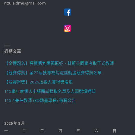
nttu.eidm@gmail.com
近期文章
【金榜題名】狂賀第九屆郭冠妤、林莉芸同學考取正式教師
【競賽得獎】第22屆技專校院電腦動畫競賽得獎名單
【競賽得獎】2026放視大賞得獎名單
115學年度個人申請面試錄取名單及志願選填通知
115-1兼任教師 (3D動畫專長) 徵聘公告
2026 年 8 月
一
二
三
四
五
六
日