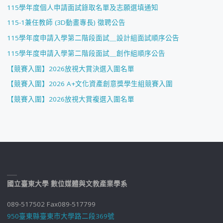
115學年度個人申請面試錄取名單及志願選填通知
115-1兼任教師 (3D動畫專長) 徵聘公告
115學年度申請入學第二階段面試＿設計組面試順序公告
115學年度申請入學第二階段面試＿創作組順序公告
【競賽入圍】2026放視大賞決選入圍名單
【競賽入圍】2026 A+文化資產創意獎學生組競賽入圍
【競賽入圍】2026放視大賞複選入圍名單
國立臺東大學 數位媒體與文教產業學系
089-517502 Fax089-517799
950臺東縣臺東市大學路二段369號