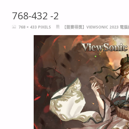
768-432 -2
FULL
768 × 433
PIXELS
【競賽得獎】VIEWSONIC 2023
SIZE