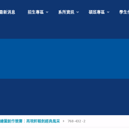
Skip
最新消息
招生專區
系所資訊
碩班專區
學生
to
content
3 電腦繪圖創作競賽：再現軒轅劍經典風采
768-432 -2