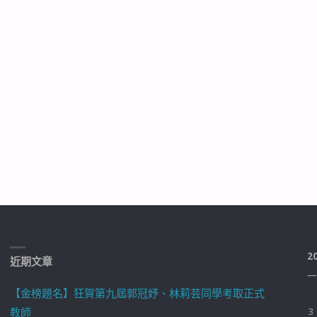
2
近期文章
一
【金榜題名】狂賀第九屆郭冠妤、林莉芸同學考取正式
教師
3