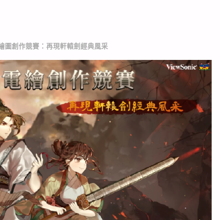
 電腦繪圖創作競賽：再現軒轅劍經典風采