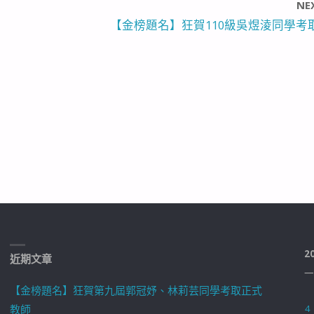
NE
【金榜題名】狂賀110級吳煜淩同學考
2
近期文章
一
【金榜題名】狂賀第九屆郭冠妤、林莉芸同學考取正式
教師
4