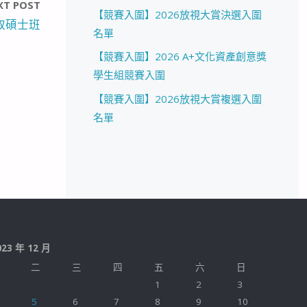
XT POST
【競賽入圍】2026放視大賞決選入圍
取碩士班
名單
【競賽入圍】2026 A+文化資產創意獎
學生組競賽入圍
【競賽入圍】2026放視大賞複選入圍
名單
023 年 12 月
二
三
四
五
六
日
1
2
3
5
6
7
8
9
10