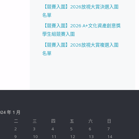
【競賽入圍】2026放視大賞決選入圍
名單
【競賽入圍】2026 A+文化資產創意獎
學生組競賽入圍
【競賽入圍】2026放視大賞複選入圍
名單
024 年 1 月
二
三
四
五
六
日
2
3
4
5
6
7
9
10
11
12
13
14