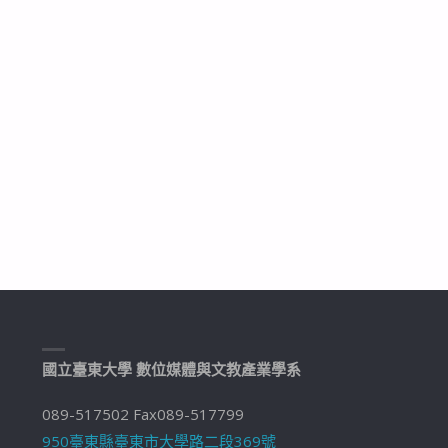
學
系
碩
士
班"
國立臺東大學 數位媒體與文教產業學系
089-517502 Fax089-517799
950臺東縣臺東市大學路二段369號