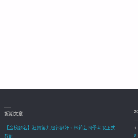
熠"
2
近期文章
一
【金榜題名】狂賀第九屆郭冠妤、林莉芸同學考取正式
1
教師
8