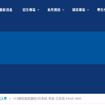
Skip
最新消息
招生專區
系所資訊
碩班專區
學生
to
content
試入學
113碩班面試通知3月考試-考試-公告用_PAGE-0001