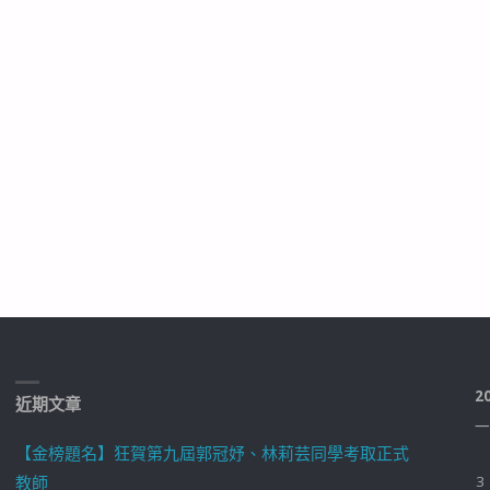
2
近期文章
一
【金榜題名】狂賀第九屆郭冠妤、林莉芸同學考取正式
教師
3