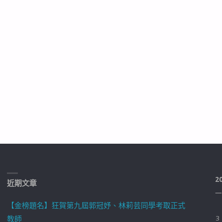
2
近期文章
一
【金榜題名】狂賀第九屆郭冠妤、林莉芸同學考取正式
教師
3