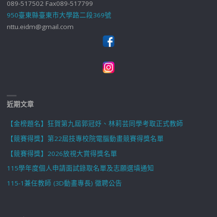
089-517502 Fax089-517799
950臺東縣臺東市大學路二段369號
nttu.eidm@gmail.com
近期文章
【金榜題名】狂賀第九屆郭冠妤、林莉芸同學考取正式教師
【競賽得獎】第22屆技專校院電腦動畫競賽得獎名單
【競賽得獎】2026放視大賞得獎名單
115學年度個人申請面試錄取名單及志願選填通知
115-1兼任教師 (3D動畫專長) 徵聘公告