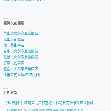
臺灣文創園區
華山文化創意產業園區
松山文創園區
駁二藝術特區
台中文化創意產業園區
花蓮文化創意產業園區
嘉酒文創園區
臺南文化創意產業園區
信義公民會館(四四南村)
近期更新
【金榜題名】狂賀第九屆郭冠妤、林莉芸同學考取正式教師
【競賽得獎】第22屆技專校院電腦動畫競賽得獎名單