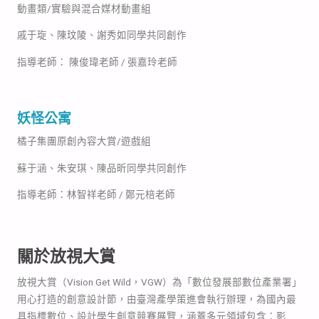
動畫類/實驗與混合媒材動畫組
戚于琁、陳玟陵、謝秀如同學共同創作
指導老師： 陳俊瑋老師 / 張嘉玲老師
妖怪公寓
橘子集團原創內容大賞/遊戲組
蘇于涵、朱安琪、陳品昕同學共同創作
指導老師：林智祥老師 / 鄭元棓老師
關於放視大賞
放視大賞（Vision Get Wild，VGW）為「數位發展部數位產業署」
用心打造的創意設計節，由臺灣產學策進會執行辦理，為國內最
具指標數位、設計學生創意競賽展覽，涵蓋多元領域包含：影