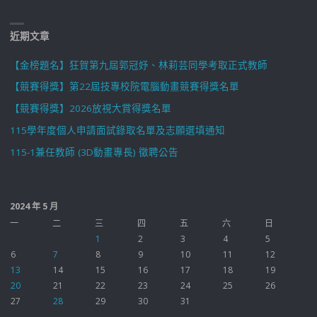
近期文章
【金榜題名】狂賀第九屆郭冠妤、林莉芸同學考取正式教師
【競賽得獎】第22屆技專校院電腦動畫競賽得獎名單
【競賽得獎】2026放視大賞得獎名單
115學年度個人申請面試錄取名單及志願選填通知
115-1兼任教師 (3D動畫專長) 徵聘公告
2024 年 5 月
一
二
三
四
五
六
日
1
2
3
4
5
6
7
8
9
10
11
12
13
14
15
16
17
18
19
20
21
22
23
24
25
26
27
28
29
30
31