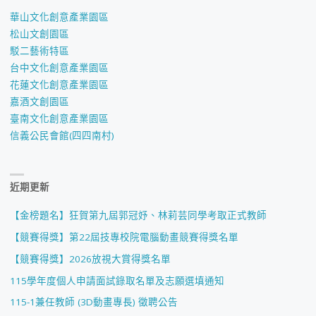
華山文化創意產業園區
松山文創園區
駁二藝術特區
台中文化創意產業園區
花蓮文化創意產業園區
嘉酒文創園區
臺南文化創意產業園區
信義公民會館(四四南村)
近期更新
【金榜題名】狂賀第九屆郭冠妤、林莉芸同學考取正式教師
【競賽得獎】第22屆技專校院電腦動畫競賽得獎名單
【競賽得獎】2026放視大賞得獎名單
115學年度個人申請面試錄取名單及志願選填通知
115-1兼任教師 (3D動畫專長) 徵聘公告