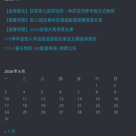
【金榜題名】狂賀第九屆郭冠妤、林莉芸同學考取正式教師
【競賽得獎】第22屆技專校院電腦動畫競賽得獎名單
【競賽得獎】2026放視大賞得獎名單
115學年度個人申請面試錄取名單及志願選填通知
115-1兼任教師 (3D動畫專長) 徵聘公告
2026 年 8 月
一
二
三
四
五
六
日
1
2
3
4
5
6
7
8
9
10
11
12
13
14
15
16
17
18
19
20
21
22
23
24
25
26
27
28
29
30
31
« 7 月