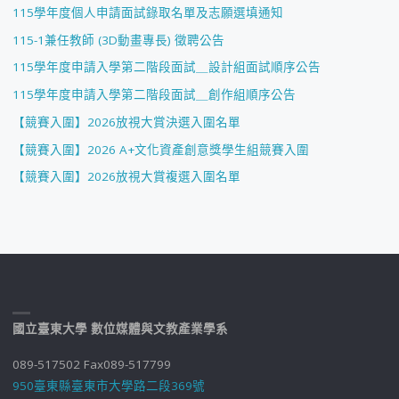
115學年度個人申請面試錄取名單及志願選填通知
115-1兼任教師 (3D動畫專長) 徵聘公告
115學年度申請入學第二階段面試＿設計組面試順序公告
115學年度申請入學第二階段面試＿創作組順序公告
【競賽入圍】2026放視大賞決選入圍名單
【競賽入圍】2026 A+文化資產創意獎學生組競賽入圍
【競賽入圍】2026放視大賞複選入圍名單
國立臺東大學 數位媒體與文教產業學系
089-517502 Fax089-517799
950臺東縣臺東市大學路二段369號