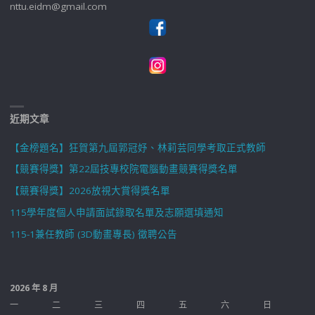
nttu.eidm@gmail.com
近期文章
【金榜題名】狂賀第九屆郭冠妤、林莉芸同學考取正式教師
【競賽得獎】第22屆技專校院電腦動畫競賽得獎名單
【競賽得獎】2026放視大賞得獎名單
115學年度個人申請面試錄取名單及志願選填通知
115-1兼任教師 (3D動畫專長) 徵聘公告
2026 年 8 月
一
二
三
四
五
六
日