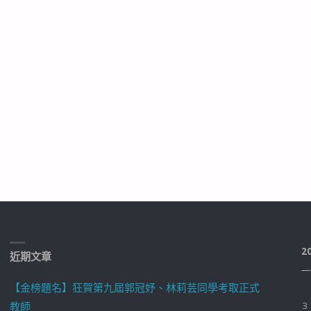
2
近期文章
一
【金榜題名】狂賀第九屆郭冠妤、林莉芸同學考取正式
教師
3