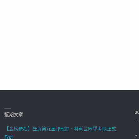
2
近期文章
一
【金榜題名】狂賀第九屆郭冠妤、林莉芸同學考取正式
教師
3