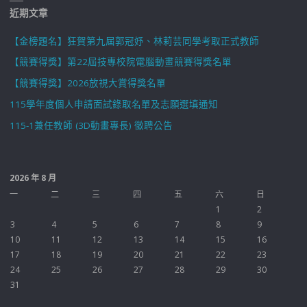
近期文章
【金榜題名】狂賀第九屆郭冠妤、林莉芸同學考取正式教師
【競賽得獎】第22屆技專校院電腦動畫競賽得獎名單
【競賽得獎】2026放視大賞得獎名單
115學年度個人申請面試錄取名單及志願選填通知
115-1兼任教師 (3D動畫專長) 徵聘公告
2026 年 8 月
一
二
三
四
五
六
日
1
2
3
4
5
6
7
8
9
10
11
12
13
14
15
16
17
18
19
20
21
22
23
24
25
26
27
28
29
30
31