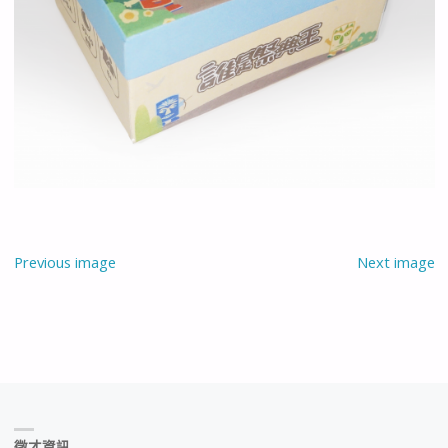
Previous image
Next image
徵才資訊