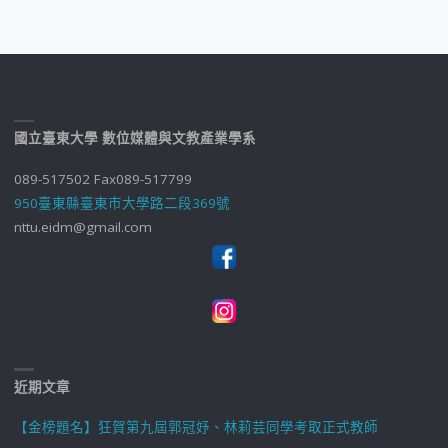
國立臺東大學 數位媒體與文教產業學系
089-517502 Fax089-517799
950臺東縣臺東市大學路二段369號
nttu.eidm@gmail.com
近期文章
【金榜題名】狂賀第九屆郭冠妤、林莉芸同學考取正式教師