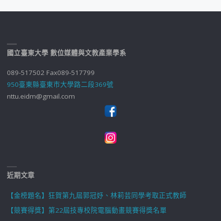
國立臺東大學 數位媒體與文教產業學系
089-517502 Fax089-517799
950臺東縣臺東市大學路二段369號
nttu.eidm@gmail.com
近期文章
【金榜題名】狂賀第九屆郭冠妤、林莉芸同學考取正式教師
【競賽得獎】第22屆技專校院電腦動畫競賽得獎名單