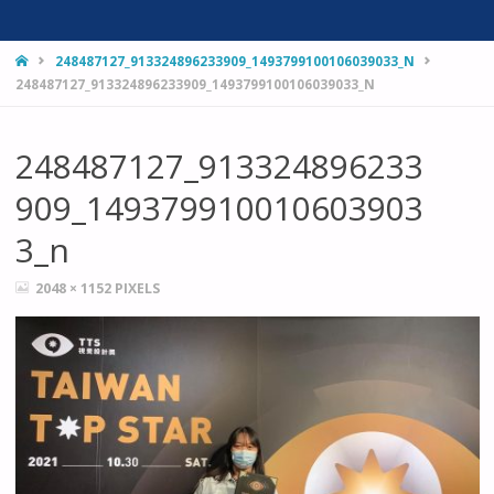
HOME
248487127_913324896233909_1493799100106039033_N
248487127_913324896233909_1493799100106039033_N
248487127_913324896233
909_149379910010603903
3_n
FULL
2048 × 1152
PIXELS
SIZE