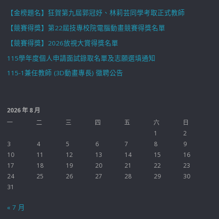
【金榜題名】狂賀第九屆郭冠妤、林莉芸同學考取正式教師
【競賽得獎】第22屆技專校院電腦動畫競賽得獎名單
【競賽得獎】2026放視大賞得獎名單
115學年度個人申請面試錄取名單及志願選填通知
115-1兼任教師 (3D動畫專長) 徵聘公告
2026 年 8 月
一
二
三
四
五
六
日
1
2
3
4
5
6
7
8
9
10
11
12
13
14
15
16
17
18
19
20
21
22
23
24
25
26
27
28
29
30
31
« 7 月