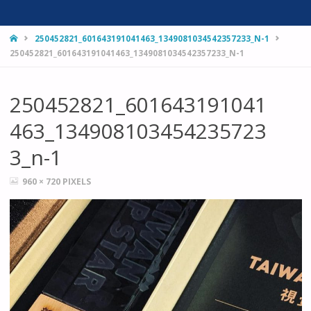
HOME
250452821_601643191041463_1349081034542357233_N-1
250452821_601643191041463_1349081034542357233_N-1
250452821_601643191041
463_134908103454235723
3_n-1
FULL
960 × 720
PIXELS
SIZE