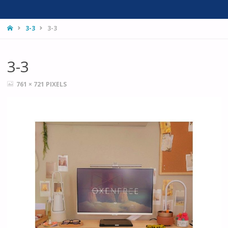
HOME
3-3
3-3
3-3
FULL
761 × 721
PIXELS
SIZE