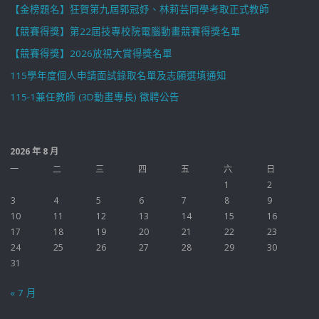
【金榜題名】狂賀第九屆郭冠妤、林莉芸同學考取正式教師
【競賽得獎】第22屆技專校院電腦動畫競賽得獎名單
【競賽得獎】2026放視大賞得獎名單
115學年度個人申請面試錄取名單及志願選填通知
115-1兼任教師 (3D動畫專長) 徵聘公告
2026 年 8 月
一
二
三
四
五
六
日
1
2
3
4
5
6
7
8
9
10
11
12
13
14
15
16
17
18
19
20
21
22
23
24
25
26
27
28
29
30
31
« 7 月