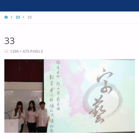
HOME
33
33
33
FULL
1200 × 675
PIXELS
SIZE