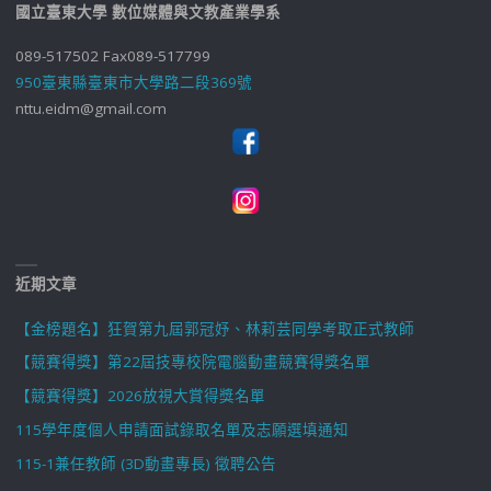
國立臺東大學 數位媒體與文教產業學系
089-517502 Fax089-517799
950臺東縣臺東市大學路二段369號
nttu.eidm@gmail.com
近期文章
【金榜題名】狂賀第九屆郭冠妤、林莉芸同學考取正式教師
【競賽得獎】第22屆技專校院電腦動畫競賽得獎名單
【競賽得獎】2026放視大賞得獎名單
115學年度個人申請面試錄取名單及志願選填通知
115-1兼任教師 (3D動畫專長) 徵聘公告