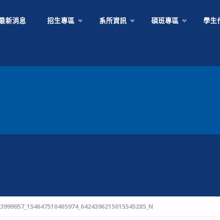
Skip
最新消息
招生專區
系所資訊
碩班專區
學生
to
content
33999957_154647510405974_6424396215015545285_N