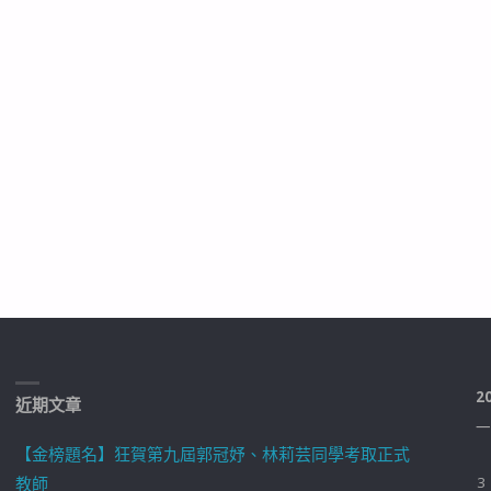
2
近期文章
一
【金榜題名】狂賀第九屆郭冠妤、林莉芸同學考取正式
教師
3