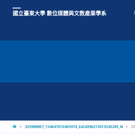
國立臺東大學 數位媒體與文教產業學系
HOME
333999957_154647510405974_6424396215015545285_N
3