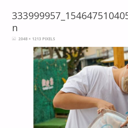
333999957_15464751040
n
FULL
2048 × 1213
PIXELS
SIZE