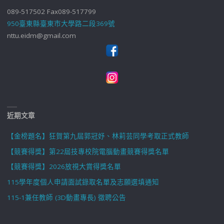
089-517502 Fax089-517799
950臺東縣臺東市大學路二段369號
nttu.eidm@gmail.com
近期文章
【金榜題名】狂賀第九屆郭冠妤、林莉芸同學考取正式教師
【競賽得獎】第22屆技專校院電腦動畫競賽得獎名單
【競賽得獎】2026放視大賞得獎名單
115學年度個人申請面試錄取名單及志願選填通知
115-1兼任教師 (3D動畫專長) 徵聘公告