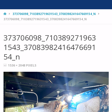
HOME
373706098_7103892719631543_3708398241647669154_N
373706098_7103892719631543_3708398241647669154_N
373706098_710389271963
1543_37083982416476691
54_n
FULL
1536 × 2048
PIXELS
SIZE