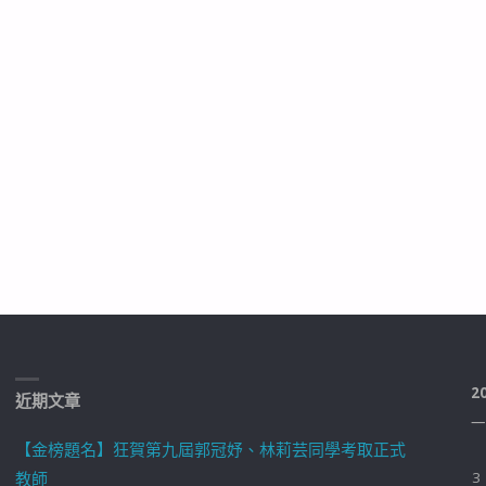
2
近期文章
一
【金榜題名】狂賀第九屆郭冠妤、林莉芸同學考取正式
教師
3