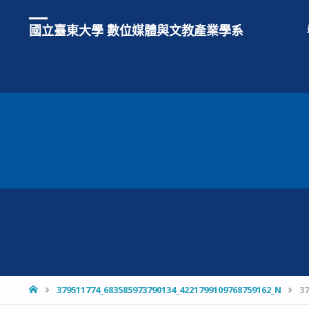
國立臺東大學 數位媒體與文教產業學系
HOME
379511774_683585973790134_4221799109768759162_N
3