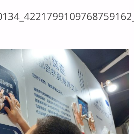
0134_4221799109768759162