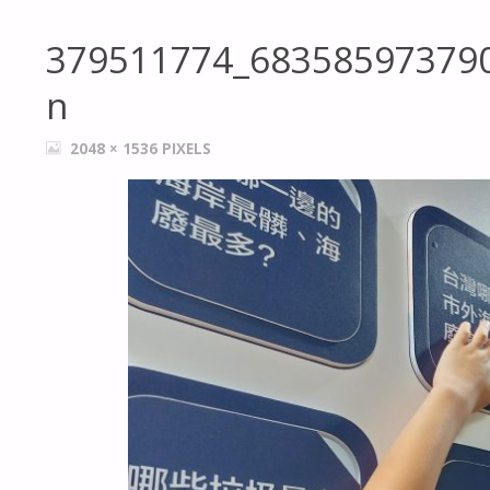
379511774_68358597379
n
FULL
2048 × 1536
PIXELS
SIZE