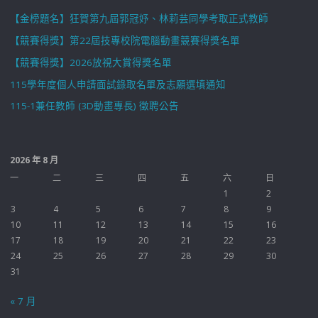
【金榜題名】狂賀第九屆郭冠妤、林莉芸同學考取正式教師
【競賽得獎】第22屆技專校院電腦動畫競賽得獎名單
【競賽得獎】2026放視大賞得獎名單
115學年度個人申請面試錄取名單及志願選填通知
115-1兼任教師 (3D動畫專長) 徵聘公告
2026 年 8 月
一
二
三
四
五
六
日
1
2
3
4
5
6
7
8
9
10
11
12
13
14
15
16
17
18
19
20
21
22
23
24
25
26
27
28
29
30
31
« 7 月