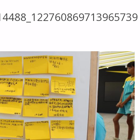
14488_122760869713965739