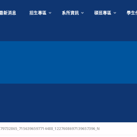
Skip
最新消息
招生專區
系所資訊
碩班專區
學生
to
content
379732865_7156396597714488_1227608697139657396_N