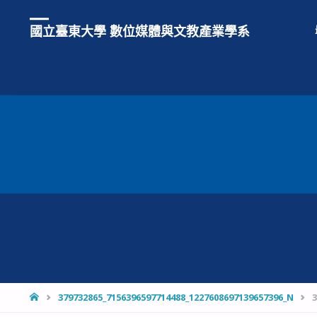
國立臺東大學 數位媒體與文教產業學系
HOME
379732865_7156396597714488_1227608697139657396_N