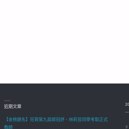
2
近期文章
一
【金榜題名】狂賀第九屆郭冠妤、林莉芸同學考取正式
教師
3