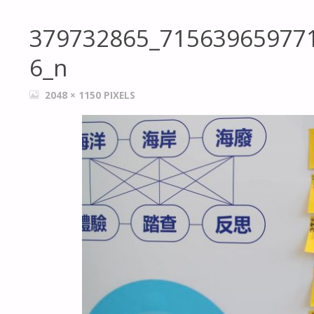
379732865_71563965977
6_n
FULL
2048 × 1150
PIXELS
SIZE