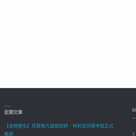
2
近期文章
一
【金榜題名】狂賀第九屆郭冠妤、林莉芸同學考取正式
教師
3