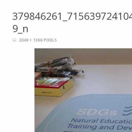
379846261_71563972410
9_n
FULL
2048 × 1366
PIXELS
SIZE