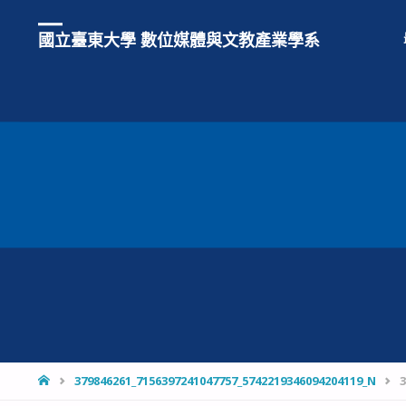
國立臺東大學 數位媒體與文教產業學系
HOME
379846261_7156397241047757_5742219346094204119_N