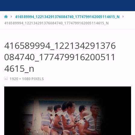
HOME
416589994_122134291376084740_1774799162005114615_N
416589994_122134291376084740_1774799162005114615_N
416589994_122134291376
084740_177479916200511
4615_n
FULL
1920 × 1080
PIXELS
SIZE