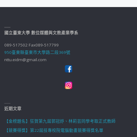
國立臺東大學 數位媒體與文教產業學系
089-517502 Fax089-517799
950臺東縣臺東市大學路二段369號
nttu.eidm@gmail.com
近期文章
【金榜題名】狂賀第九屆郭冠妤、林莉芸同學考取正式教師
【競賽得獎】第22屆技專校院電腦動畫競賽得獎名單