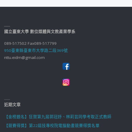
國立臺東大學 數位媒體與文教產業學系
089-517502 Fax089-517799
950臺東縣臺東市大學路二段369號
nttu.eidm@gmail.com
近期文章
【金榜題名】狂賀第九屆郭冠妤、林莉芸同學考取正式教師
【競賽得獎】第22屆技專校院電腦動畫競賽得獎名單