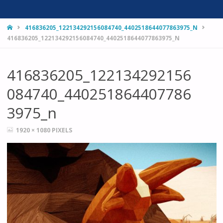
HOME
416836205_122134292156084740_4402518644077863975_N
416836205_122134292156084740_4402518644077863975_N
416836205_122134292156
084740_440251864407786
3975_n
FULL
1920 × 1080
PIXELS
SIZE