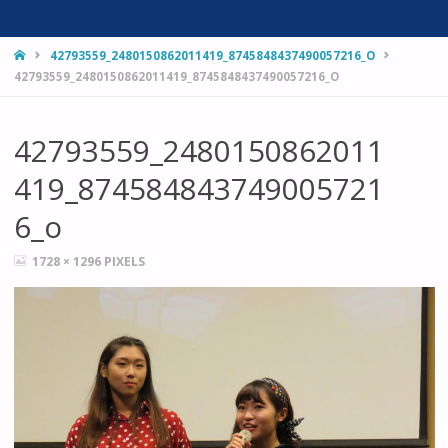
HOME
42793559_2480150862011419_8745848437490057216_O
42793559_2480150862011419_8745848437490057216_O
42793559_2480150862011
419_874584843749005721
6_o
FULL
1728 × 1296
PIXELS
SIZE