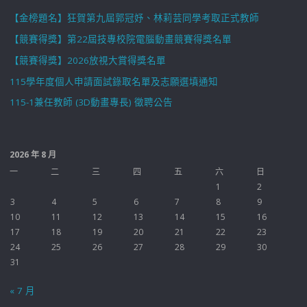
【金榜題名】狂賀第九屆郭冠妤、林莉芸同學考取正式教師
【競賽得獎】第22屆技專校院電腦動畫競賽得獎名單
【競賽得獎】2026放視大賞得獎名單
115學年度個人申請面試錄取名單及志願選填通知
115-1兼任教師 (3D動畫專長) 徵聘公告
2026 年 8 月
一
二
三
四
五
六
日
1
2
3
4
5
6
7
8
9
10
11
12
13
14
15
16
17
18
19
20
21
22
23
24
25
26
27
28
29
30
31
« 7 月