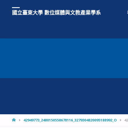
國立臺東大學 數位媒體與文教產業學系
HOME
42949773_2480150558678116_3279304820095188992_O
4