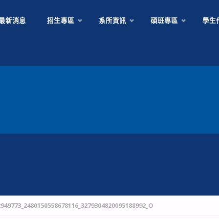
Skip
最新消息
招生專區
系所資訊
碩班專區
學生
to
content
2949773_2480150558678116_3279304820095188992_O