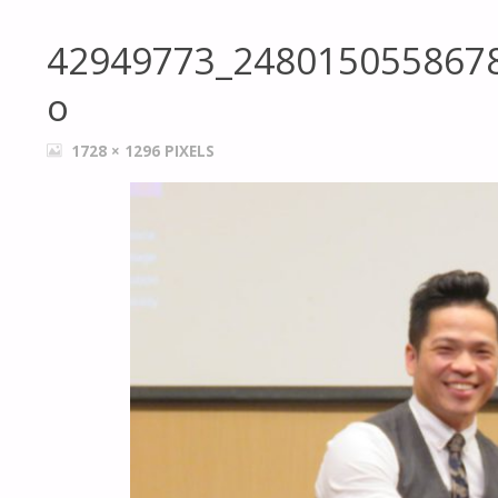
42949773_248015055867
o
FULL
1728 × 1296
PIXELS
SIZE