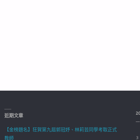
2
近期文章
一
【金榜題名】狂賀第九屆郭冠妤、林莉芸同學考取正式
教師
3