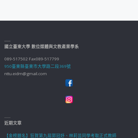
國立臺東大學 數位媒體與文教產業學系
089-517502 Fax089-517799
950臺東縣臺東市大學路二段369號
nttu.eidm@gmail.com
近期文章
【金榜題名】狂賀第九屆郭冠妤、林莉芸同學考取正式教師