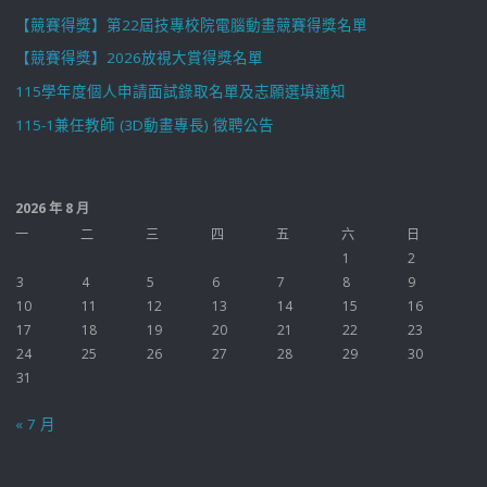
【競賽得獎】第22屆技專校院電腦動畫競賽得獎名單
【競賽得獎】2026放視大賞得獎名單
115學年度個人申請面試錄取名單及志願選填通知
115-1兼任教師 (3D動畫專長) 徵聘公告
2026 年 8 月
一
二
三
四
五
六
日
1
2
3
4
5
6
7
8
9
10
11
12
13
14
15
16
17
18
19
20
21
22
23
24
25
26
27
28
29
30
31
« 7 月