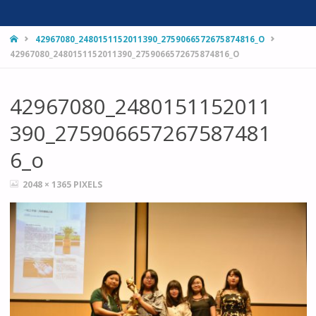
HOME
42967080_2480151152011390_2759066572675874816_O
42967080_2480151152011390_2759066572675874816_O
42967080_2480151152011
390_275906657267587481
6_o
FULL
2048 × 1365
PIXELS
SIZE